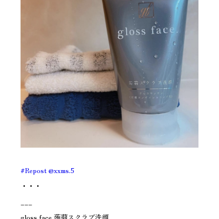
#Repost
@xxms.5
・・・
___
gloss face 蒟蒻スクラブ洗顔