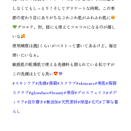
しなくてもしっとり！そしてデリケートな時期、この季
節の変わり目にありがちなごわごわ肌がふわふわ肌に
デコルテ、肘、膝にも使えてツルツルになるのが嬉し
いな
使用頻度は週2くらいがベストって書いてあるけど、毎日
使いたいなぁ。
敏感肌の乾燥肌で使える洗顔料も限られている私ですが
この洗顔はとても良い
#スキンケア
#洗顔
#蒟蒻
#スクラブ
#skincare
#美肌
#蒟蒻
スクラブ
#glossface
#beauty
#美容
#グロスフェイス
#ボデ
ィケア
#自分磨き
#無添加
#天然素材
#保湿
#毛穴
#丁寧な暮
らし