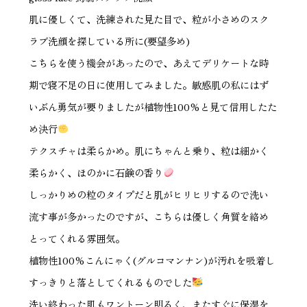
肌に優しくて、洗練された見た目で、粒が小さめのスク
ラブ洗顔を探している所に(要望多め)
こちらを使う機会があったので、あえてデリケートな時
期で寝不足の日に使用してみました。敏感肌の私にはず
いぶん勇気が要りましたが植物性100%と見て信用したた
め決行
テクスチャは柔らかめ。肌にちゃんと乗り、粒は細かく
柔らかく、ほのかに石鹸の香り
しっかりめの粒のタイプだと肌がヒリヒリするので洗い
流す事が多かったのですが、こちらは優しく角質を絡め
とってくれる雰囲気。
植物性100%こんにゃく(グルコマンナン)が汚れを吸着し
すっきりと落としてくれるものでした
洗い終わった肌もワントーン明るく、またすぐに保湿を