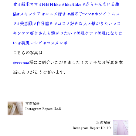
せ
#新米ママ
#l4l
#l4like
#like4like
#赤ちゃんのいる生
活
#スキンケア
#コスメ好き
#男の子ママ
#ホワイトムス
ク
#美意識
#自分磨き
#コスメ好きな人と繋がりたい
#ス
キンケア好きさんと繋がりたい
#美肌ケア
#美肌になりた
い
#美肌レシピ
#コスメレポ
こちらの写真は
@xxxnaa
様にご紹介いただきました！ステキなお写真を本
当にありがとうございます♩
前の記事
Instagram Report No.8
次の記事
Instagram Report No.10