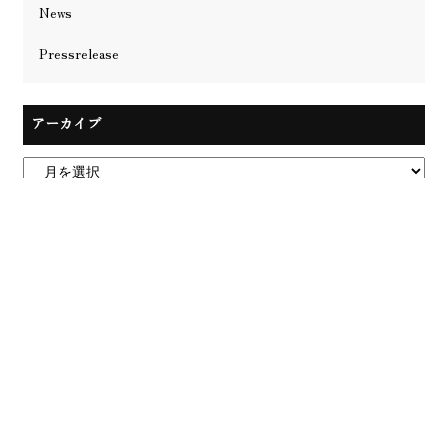
News
Pressrelease
アーカイブ
店舗情報
Stores
MISHはATRIUM HOMMEをはじめ、全国に5店舗を展開
中。