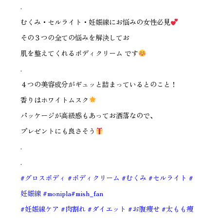
.
むくみ・セルライト・妊娠線にお悩みの女性必見
その３つの全ての悩みを解決してお
肌を整えてくれるボディクリーム です
.
４つの美容成分がギュッと詰まっているとのこと！
香りはホワイトムスク
パッケージが高級感もあってお洒落なので、
プレゼントにも良さそう
.
.
#グロスボディ
#ボディクリーム
#むくみ
#セルライト
#
妊娠線
#monipla
#mish_fan
#妊娠線ケア
#肉割れ
#ダイエット
#お腹痩せ
#太もも痩