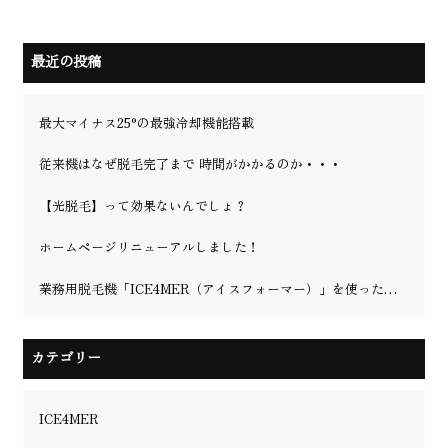
最近の投稿
最大マイナス25°の最強冷却機能搭載
従来機はなぜ脱毛完了まで 時間がかかるのか・・・
【光脱毛】って効果ないんでしょ？
ホームページリニューアルしました！
業務用脱毛機「ICE4MER（アイスフォーマー）」を使った理容室・美容院の脱毛の可能性を徹底解説！更に、業界最強冷却マイナス25℃を実現！
カテゴリー
ICE4MER