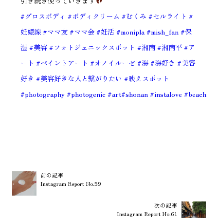
引き続き使っていきます
#グロスボディ
#ボディクリーム
#むくみ
#セルライト
#
妊娠線
#ママ友
#ママ会
#妊活
#monipla
#mish_fan
#保
湿
#美容
#フォトジェニックスポット
#湘南
#湘南平
#ア
ート
#ペイントアート
#オノイルーゼ
#海
#海好き
#美容
好き
#美容好きな人と繋がりたい
#映えスポット
#photography
#photogenic
#art
#shonan
#instalove
#beach
前の記事
Instagram Report No.59
次の記事
Instagram Report No.61