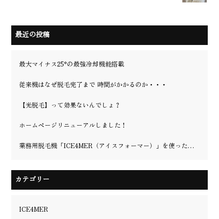
最近の投稿
最大マイナス25°の最強冷却機能搭載
従来機はなぜ脱毛完了まで 時間がかかるのか・・・
【光脱毛】って効果ないんでしょ？
ホームページリニューアルしました！
業務用脱毛機「ICE4MER（アイスフォーマー）」を使った理容室・美容院の脱毛の可能性を徹底解説！更に、業界最強冷却マイナス25℃を実現！
カテゴリー
ICE4MER